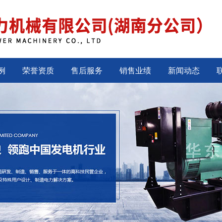
例
荣誉资质
售后服务
销售业绩
新闻动态