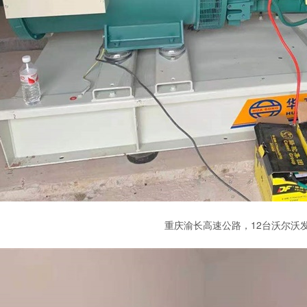
重庆渝长高速公路，12台沃尔沃