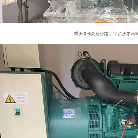
重庆渝长高速公路，12台沃尔沃