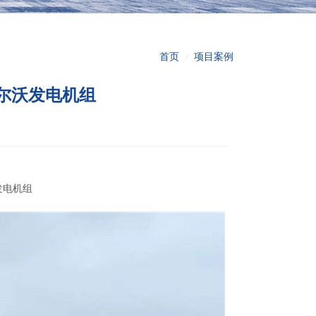
首页
项目案例
/
尔沃发电机组
发电机组