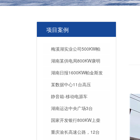
项目案例
梅溪湖实业公司500KW帕
金斯发电机组
湖南某供电局800KW康明
斯发电机组
湖南日报1600KW帕金斯发
电机组
某数据中心11台高压
2400KW奔驰并机
静音箱-移动电源车
湖南运达中央广场3台
1600KW康明斯柴油发电机
国家开发银行800KW上柴
组
股份柴油发电机组
重庆渝长高速公路，12台
沃尔沃发电机组