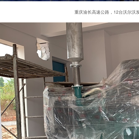
重庆渝长高速公路，12台沃尔沃