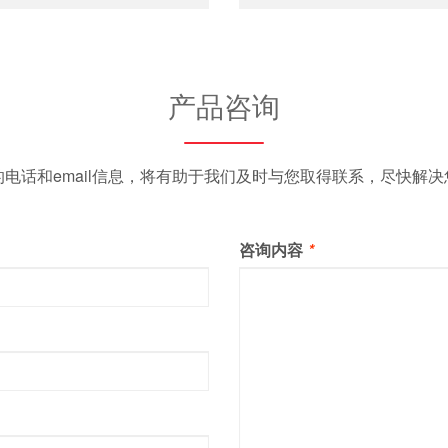
产品咨询
电话和email信息，将有助于我们及时与您取得联系，尽快解
咨询内容
*