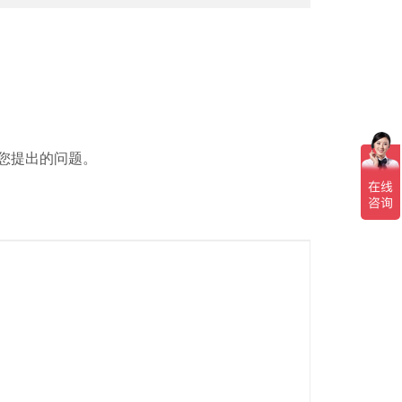
决您提出的问题。