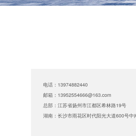
电话：13974882440
邮箱：13952554666@163.com
总部：江苏省扬州市江都区希林路19号
湖南：长沙市雨花区时代阳光大道600号中南