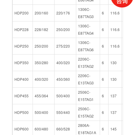
1306C-
HDP200
200/160
220/176
6
116.6
135.9
E87TAG3
1306C-
HDP228
228/182
250/200
6
116.6
135.9
E87TAG4
1306C-
HDP250
250/200
275/220
6
116.6
135.9
E87TAG6
2206C-
HDP350
350/280
400/320
6
130
157
E13TAG2
2206C-
HDP400
400/320
450/360
6
130
157
E13TAG3
2506C-
HDP455
455/364
500/400
6
137
171
E15TAG1
2506C-
HDP500
500/400
550/440
6
137
171
E15TAG2
2806A-
HDP600
600/480
660/528
6
145
183
E18TAG1A