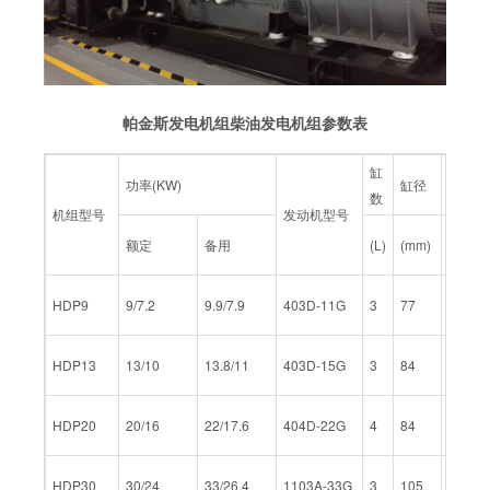
帕金斯发电机组柴油发电机组参数表
缸
功率(KW)
缸径
行程
数
机组型号
发动机型号
额定
备用
(L)
(mm)
(mm)
HDP9
9/7.2
9.9/7.9
403D-11G
3
77
81
HDP13
13/10
13.8/11
403D-15G
3
84
90
HDP20
20/16
22/17.6
404D-22G
4
84
100
HDP30
30/24
33/26.4
1103A-33G
3
105
127