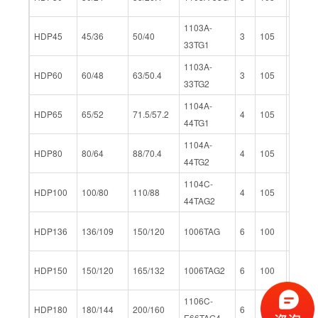
1103A-
HDP45
45/36
50/40
3
105
127
33TG1
1103A-
HDP60
60/48
63/50.4
3
105
127
33TG2
1104A-
HDP65
65/52
71.5/57.2
4
105
127
44TG1
1104A-
HDP80
80/64
88/70.4
4
105
127
44TG2
1104C-
HDP100
100/80
110/88
4
105
127
44TAG2
HDP136
136/109
150/120
1006TAG
6
100
127
HDP150
150/120
165/132
1006TAG2
6
100
127
1106C-
HDP180
180/144
200/160
6
105
127
E66TAG4