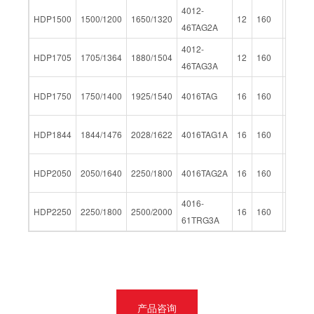
4012-
HDP1500
1500/1200
1650/1320
12
160
190
46TAG2A
4012-
HDP1705
1705/1364
1880/1504
12
160
190
46TAG3A
HDP1750
1750/1400
1925/1540
4016TAG
16
160
190
HDP1844
1844/1476
2028/1622
4016TAG1A
16
160
190
HDP2050
2050/1640
2250/1800
4016TAG2A
16
160
190
4016-
HDP2250
2250/1800
2500/2000
16
160
190
61TRG3A
产品咨询