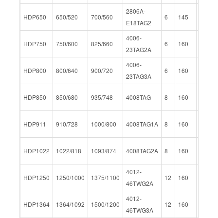
2806A-
HDP650
650/520
700/560
6
145
183
E18TAG2
4006-
HDP750
750/600
825/660
6
160
190
23TAG2A
4006-
HDP800
800/640
900/720
6
160
190
23TAG3A
HDP850
850/680
935/748
4008TAG
8
160
190
HDP911
910/728
1000/800
4008TAG1A
8
160
190
HDP1022
1022/818
1093/874
4008TAG2A
8
160
190
4012-
HDP1250
1250/1000
1375/1100
12
160
190
46TWG2A
4012-
HDP1364
1364/1092
1500/1200
12
160
190
46TWG3A