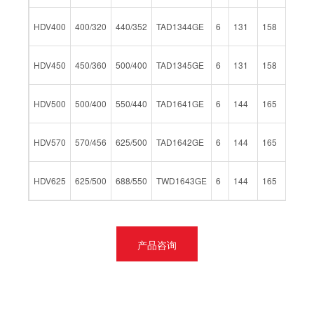
HDV400
400/320
440/352
TAD1344GE
6
131
158
12.78
HDV450
450/360
500/400
TAD1345GE
6
131
158
12.78
HDV500
500/400
550/440
TAD1641GE
6
144
165
16.12
HDV570
570/456
625/500
TAD1642GE
6
144
165
16.12
HDV625
625/500
688/550
TWD1643GE
6
144
165
16.12
产品咨询