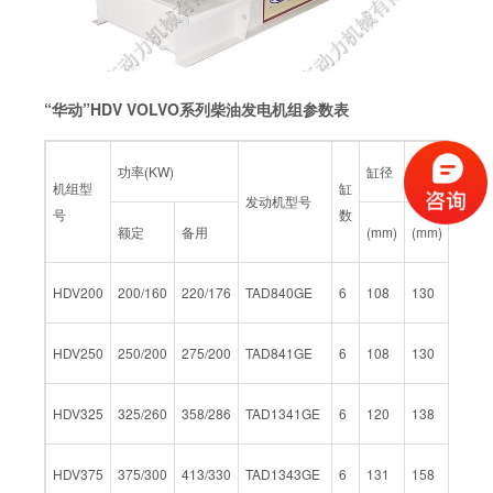
“华动”HDV VOLVO系列柴油发电机组参数表
功率(KW)
缸径
行程
排量
机组型
缸
发动机型号
号
数
额定
备用
(mm)
(mm)
(L)
HDV200
200/160
220/176
TAD840GE
6
108
130
7.15
HDV250
250/200
275/200
TAD841GE
6
108
130
7.15
HDV325
325/260
358/286
TAD1341GE
6
120
138
9.36
HDV375
375/300
413/330
TAD1343GE
6
131
158
12.78